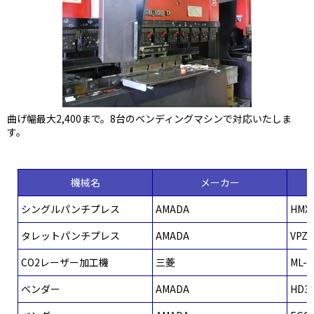
曲げ幅最大2,400まで。8台のベンディングマシンで対応いたしま
す。
機械名
メーカー
シングルパンチプレス
AMADA
HMX
タレットパンチプレス
AMADA
VPZ
CO2レーザー加工機
三菱
ML-2
ベンダー
AMADA
HD3