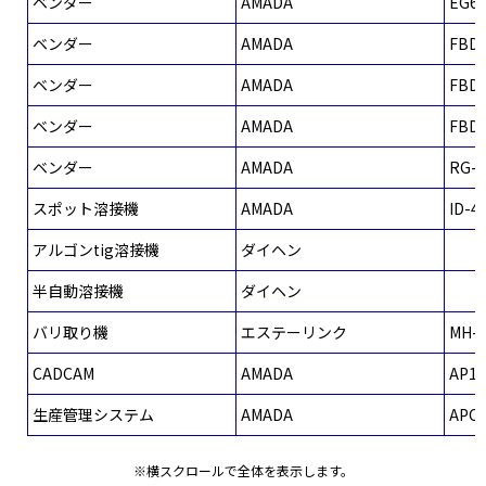
ベンダー
AMADA
EG6
ベンダー
AMADA
FBD-
ベンダー
AMADA
FBD-
ベンダー
AMADA
FBD-
ベンダー
AMADA
RG-2
スポット溶接機
AMADA
ID-4
アルゴンtig溶接機
ダイヘン
半自動溶接機
ダイヘン
バリ取り機
エステーリンク
MH-
CADCAM
AMADA
AP10
生産管理システム
AMADA
APC
※横スクロールで全体を表示します。